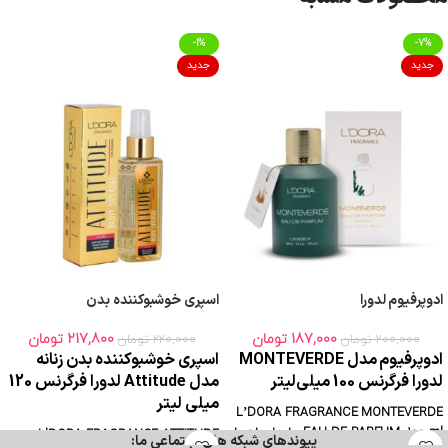
-1%
-7%
جدید
جدید
ادوپرفیوم لدورا
اسپری خوشبوکننده بدن
187,000
تومان
217,800
تومان
200,000
تومان
220,000
تومان
ادوپرفیوم مدل MONTEVERDE
اسپری خوشبوکننده بدن زنانه
لدورا فرگرنس 100 میلی‌لیتر
مدل Attitude لدورا فرگرنس 120
میلی لیتر
L’DORA FRAGRANCE MONTEVERDE
EAU DE PARFUM, 100 mlعطرهای لدورا
L'DORA FRAGRANCE ATTITUDE
پیوندهای شبکه های اجتماعی ما: