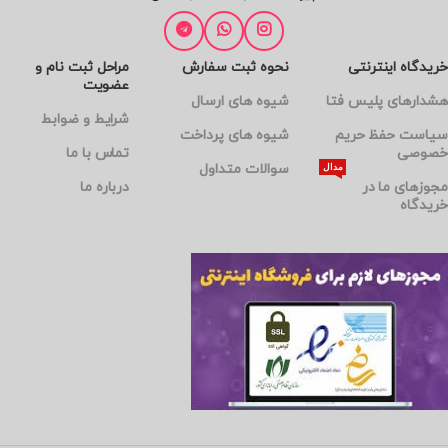
فرگرنس که در حجم 100 میلی لیتر
BODY SPLASH FOR WOMEN,
تولید و به بازار عرضه شده، کالکشن
120mlبادی اسپلش لدورا فرگرنس نوعی
جدیدی با کیفیت مطلوب و ماندگاری بالا
خوشبوکننده‌ است که قابلیت استفاده
است که این مجموعه را در طبقه بندی
خریدگاه اینترنتی
نحوه ثبت سفارش
مراحل ثبت نام و
روی بدن را دارد.
عضویت
عطرهای نیش قرار می دهد.
هشدارهای پلیس فتا
شیوه های ارسال
شرایط و ضوابط
سیاست حفظ حریم
شیوه های پرداخت
خصوصی
تماس با ما
سوالات متداول
مدال
مجوزهای ما در
درباره ما
خریدگاه