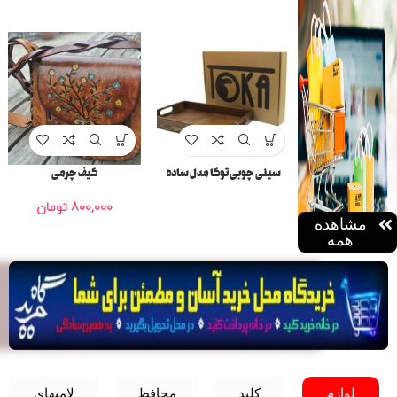
سینی چوبی توکا مدل ساده
کیف چرمی
800,000
تومان
مشاهده
همه
لوازم
کلید
محافظ
لامپهای