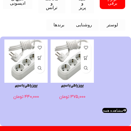
برقی
و
و
ادیسونی
پریز
ترانس
لوستر
روشنایی
برندها
پریز راهی با سیم
پریز راهی با سیم
375,000
تومان
440,000
تومان
مشاهده همه