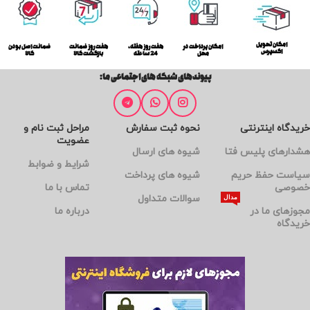
امکان تحویل
امکان پرداخت در
هفت روز هفته،
هفت روز ضمانت
ضمانت اصل بودن
اکسپرس
محل
24 ساعته
بازگشت کالا
کالا
پیوندهای شبکه های اجتماعی ما:
خریدگاه اینترنتی
نحوه ثبت سفارش
مراحل ثبت نام و
عضویت
هشدارهای پلیس فتا
شیوه های ارسال
شرایط و ضوابط
سیاست حفظ حریم
شیوه های پرداخت
خصوصی
تماس با ما
سوالات متداول
مدال
مجوزهای ما در
درباره ما
خریدگاه