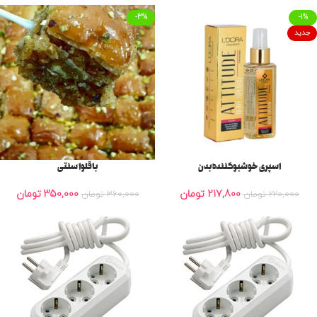
-3%
-1%
جدید
اسپری خوشبوکننده بدن
باقلوا سنتی
217,800
تومان
350,000
تومان
220,000
تومان
360,000
تومان