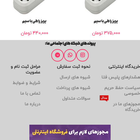
پریز راهی با سیم
پریز راهی با سیم
375,000
تومان
440,000
تومان
پیوندهای شبکه های اجتماعی ما:
خریدگاه اینترنتی
نحوه ثبت سفارش
مراحل ثبت نام و
عضویت
هشدارهای پلیس فتا
شیوه های ارسال
شرایط و ضوابط
سیاست حفظ حریم
شیوه های پرداخت
خصوصی
تماس با ما
سوالات متداول
مدال
مجوزهای ما در
درباره ما
خریدگاه