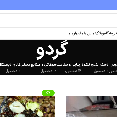
مقدم شما عزیزان به سایت خریدگاه گرامی باد
روشگاه
وبلاگ
تماس با ما
درباره ما
گردو
بار
دسته بندی نشده
زیبایی و سلامت
سوغاتی و صنایع دستی
کالای دیجیتال
0 محصول
14 محصول
12 محصول
0 محصول
-5%