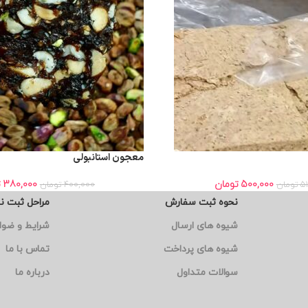
معجون استانبولی
500,000
تومان
380,000
ت
5
تومان
400,000
تومان
نحوه ثبت سفارش
مراحل ثبت ن
شیوه های ارسال
شرایط و ضوا
شیوه های پرداخت
تماس با ما
سوالات متداول
درباره ما