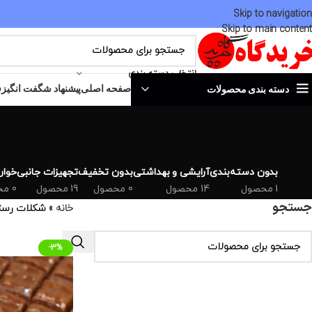
Skip to navigation
Skip to main content
انتخاب دسته بندی
صفحه اصلی
پیشنهاد شگفت انگیز
ف
دسته بندی محصولات
بدون دسته‌بندی
آرایشی و بهداشتی
بدون تخفیف
تجهیزات جانبی
خوارو
1 محصول
14 محصول
0 محصول
19 محصول
0 محصول
جستجو
خانه
»
شکلات رست
-3%