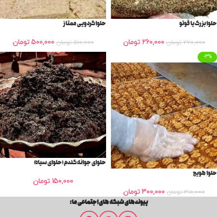
حلوا بزرک یا قوتو
حلوا گردویی ممتاز
260,000
تومان
500,000
تومان
270,000
تومان
510,000
تومان
-3%
حلوای جوانه گندم (حلوای سیاه)
حلوا هویج
150,000
تومان
300,000
تومان
310,000
تومان
پیوندهای شبکه های اجتماعی ما: