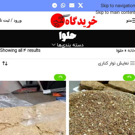
مقدم شما عزیزان به سایت خریدگاه گرامی باد
Skip to navigation
Skip to main content
منو
ورود / ثبت نا
حلوا
دسته بندی‌ها
خانه
»
حلوا
Showing all 4 results
نمایش نوار کناری
-2%
-4%