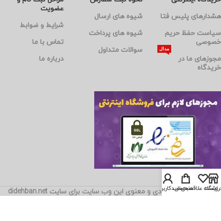
عضویت
هشدارهای پلیس فتا
شیوه های ارسال
شرایط و ضوابط
سیاست حفظ حریم
شیوه های پرداخت
خصوصی
تماس با ما
سوالات متداول
مدال
مجوزهای ما در
درباره ما
خریدگاه
روشگاه
لیست علاقمندی
سبد خرید
حساب کاربری من
© تمامی حقوق مادی و معنوی این وب سایت برای سایت didehban.net
محفوظ است