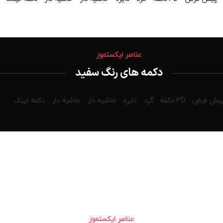
عناصر ایکستموز
دکمه های رنگ سفید
یش فرض
3D دکمه
گرد
دایره
حاشیه دار
حاشیه دار
دکمه لینک
عناصر ایکستموز